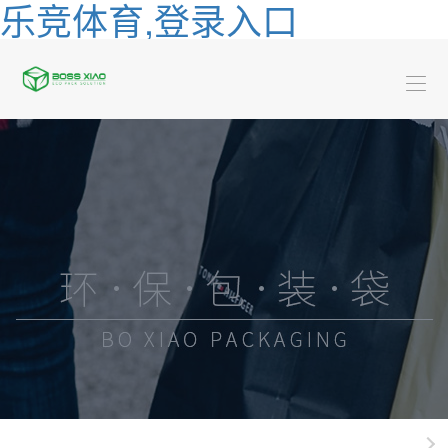
乐竞体育,登录入口
乐
竞
关
体
于
乐
育,
博
服
竞
装
广
登
骁
体
类
告
黄
录
育,
系
类
金
酒-
入
登
列
珠
饮
快
口
录
宝
料
餐
日
入
系
类
外
化
新
口
列
系
卖
用
闻
乐