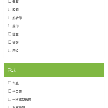
覆膜
胶印
热转印
丝印
烫金
烫银
压纹
款式
车缝
平口袋
一次成型热压
有底无侧