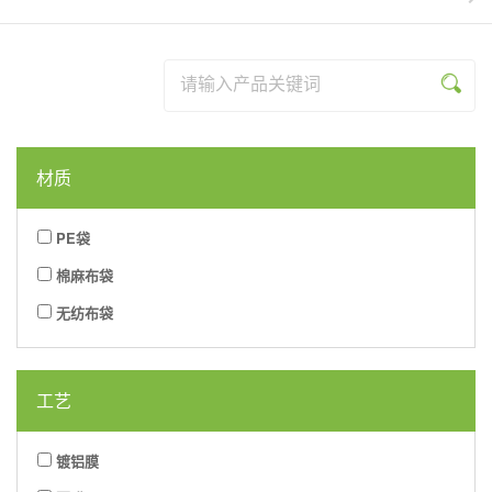
列
系
品
资
竞
联
列
系
讯
体
系
列
育,
我
材质
登
们
PE袋
录
棉麻布袋
入
无纺布袋
口
工艺
镀铝膜