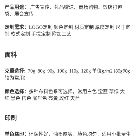
产品用途：
广告宣传、礼品赠送、商场购物、饭店打包
袋、展会宣传
定制需求：
LOGO定制 颜色定制 材质定制 厚度定制 尺寸定
制 款式定制
手提定制 附加工艺
面料
克重选择:
70g 80g 90g 100g 110g 120g 单位
2
g/m
(80g90g
较为常用
)
颜色选择：
多种布料色系可选择，常用白色
宝蓝
草绿
大
红
黑色
桔色
咖啡色
亮黄
玫红
天蓝
印刷
单色丝印：
环保性好，油墨厚实，填色均匀，适用小批量生